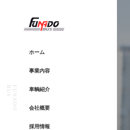
ホーム
事業内容
S
F
U
N
A
D
O
B
U
車輌紹介
会社概要
採用情報